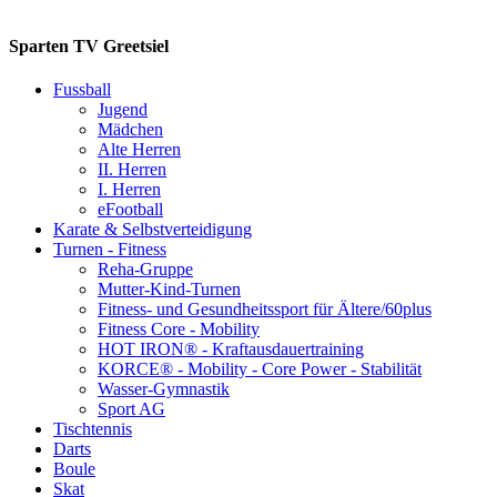
Sparten TV Greetsiel
Fussball
Jugend
Mädchen
Alte Herren
II. Herren
I. Herren
eFootball
Karate & Selbstverteidigung
Turnen - Fitness
Reha-Gruppe
Mutter-Kind-Turnen
Fitness- und Gesundheitssport für Ältere/60plus
Fitness Core - Mobility
HOT IRON® - Kraftausdauertraining
KORCE® - Mobility - Core Power - Stabilität
Wasser-Gymnastik
Sport AG
Tischtennis
Darts
Boule
Skat