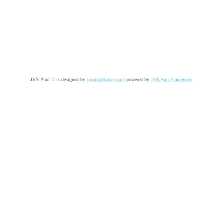
JSN Pixel 2 is designed by
JoomlaShine.com
| powered by
JSN Sun Framework