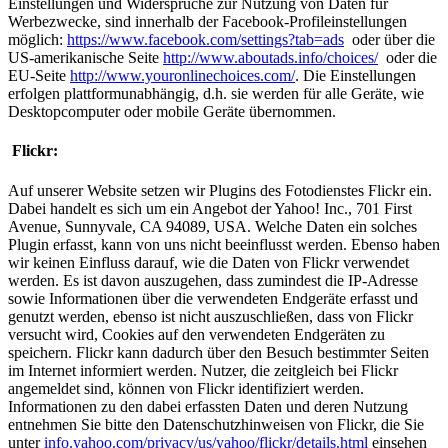
Einstellungen und Widersprüche zur Nutzung von Daten für
Werbezwecke, sind innerhalb der Facebook-Profileinstellungen
möglich:
https://www.facebook.com/settings?tab=ads
oder über die
US-amerikanische Seite
http://www.aboutads.info/choices/
oder die
EU-Seite
http://www.youronlinechoices.com/
. Die Einstellungen
erfolgen plattformunabhängig, d.h. sie werden für alle Geräte, wie
Desktopcomputer oder mobile Geräte übernommen.
Flickr:
Auf unserer Website setzen wir Plugins des Fotodienstes Flickr ein.
Dabei handelt es sich um ein Angebot der Yahoo! Inc., 701 First
Avenue, Sunnyvale, CA 94089, USA. Welche Daten ein solches
Plugin erfasst, kann von uns nicht beeinflusst werden. Ebenso haben
wir keinen Einfluss darauf, wie die Daten von Flickr verwendet
werden. Es ist davon auszugehen, dass zumindest die IP-Adresse
sowie Informationen über die verwendeten Endgeräte erfasst und
genutzt werden, ebenso ist nicht auszuschließen, dass von Flickr
versucht wird, Cookies auf den verwendeten Endgeräten zu
speichern. Flickr kann dadurch über den Besuch bestimmter Seiten
im Internet informiert werden. Nutzer, die zeitgleich bei Flickr
angemeldet sind, können von Flickr identifiziert werden.
Informationen zu den dabei erfassten Daten und deren Nutzung
entnehmen Sie bitte den Datenschutzhinweisen von Flickr, die Sie
unter
info.yahoo.com/privacy/us/yahoo/flickr/details.html
einsehen