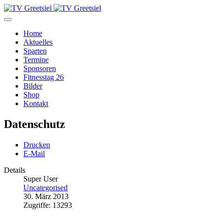
Home
Aktuelles
Sparten
Termine
Sponsoren
Fitnesstag 26
Bilder
Shop
Kontakt
Datenschutz
Drucken
E-Mail
Details
Super User
Uncategorised
30. März 2013
Zugriffe: 13293