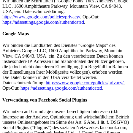
Wir binden die Schriftarten ("Google Fonts") des Anbieters Google
LLC, 1600 Amphitheatre Parkway, Mountain View, CA 94043,
USA, ein. Datenschutzerklärung:
https://www.google.com/policies/privacy/
, Opt-Out:
https://adssettings.google.com/authenticated
.
Google Maps
Wir binden die Landkarten des Dienstes “Google Maps” des
Anbieters Google LLC, 1600 Amphitheatre Parkway, Mountain
View, CA 94043, USA, ein. Zu den verarbeiteten Daten können
insbesondere IP-Adressen und Standortdaten der Nutzer gehören,
die jedoch nicht ohne deren Einwilligung (im Regelfall im Rahmen
der Einstellungen ihrer Mobilgeräte vollzogen), erhoben werden.
Die Daten können in den USA verarbeitet werden.
Datenschutzerklärung:
https://www.google.com/policies/privacy/
,
Opt-Out:
https://adssettings.google.com/authenticated
.
Verwendung von Facebook Social Plugins
Wir nutzen auf Grundlage unserer berechtigten Interessen (d.h.
Interesse an der Analyse, Optimierung und wirtschaftlichem Betrieb
unseres Onlineangebotes im Sinne des Art. 6 Abs. 1 lit. f. DSGVO)
Social Plugins ("Plugins") des sozialen Netzwerkes facebook.com,
welches von der Facebook Ireland Ltd., 4 Grand Canal Square,