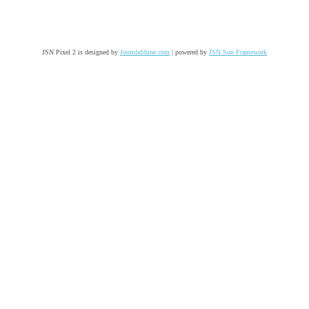
JSN Pixel 2 is designed by
JoomlaShine.com
| powered by
JSN Sun Framework