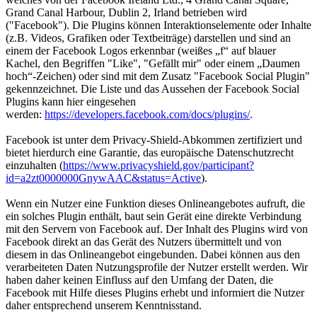
Grand Canal Harbour, Dublin 2, Irland betrieben wird
("Facebook"). Die Plugins können Interaktionselemente oder Inhalte
(z.B. Videos, Grafiken oder Textbeiträge) darstellen und sind an
einem der Facebook Logos erkennbar (weißes „f“ auf blauer
Kachel, den Begriffen "Like", "Gefällt mir" oder einem „Daumen
hoch“-Zeichen) oder sind mit dem Zusatz "Facebook Social Plugin"
gekennzeichnet. Die Liste und das Aussehen der Facebook Social
Plugins kann hier eingesehen
werden:
https://developers.facebook.com/docs/plugins/
.
Facebook ist unter dem Privacy-Shield-Abkommen zertifiziert und
bietet hierdurch eine Garantie, das europäische Datenschutzrecht
einzuhalten (
https://www.privacyshield.gov/participant?
id=a2zt0000000GnywAAC&status=Active
).
Wenn ein Nutzer eine Funktion dieses Onlineangebotes aufruft, die
ein solches Plugin enthält, baut sein Gerät eine direkte Verbindung
mit den Servern von Facebook auf. Der Inhalt des Plugins wird von
Facebook direkt an das Gerät des Nutzers übermittelt und von
diesem in das Onlineangebot eingebunden. Dabei können aus den
verarbeiteten Daten Nutzungsprofile der Nutzer erstellt werden. Wir
haben daher keinen Einfluss auf den Umfang der Daten, die
Facebook mit Hilfe dieses Plugins erhebt und informiert die Nutzer
daher entsprechend unserem Kenntnisstand.