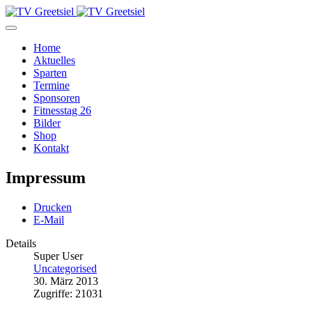
Home
Aktuelles
Sparten
Termine
Sponsoren
Fitnesstag 26
Bilder
Shop
Kontakt
Impressum
Drucken
E-Mail
Details
Super User
Uncategorised
30. März 2013
Zugriffe: 21031