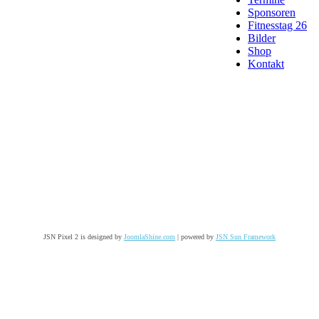
Sponsoren
Fitnesstag 26
Bilder
Shop
Kontakt
JSN Pixel 2 is designed by
JoomlaShine.com
| powered by
JSN Sun Framework