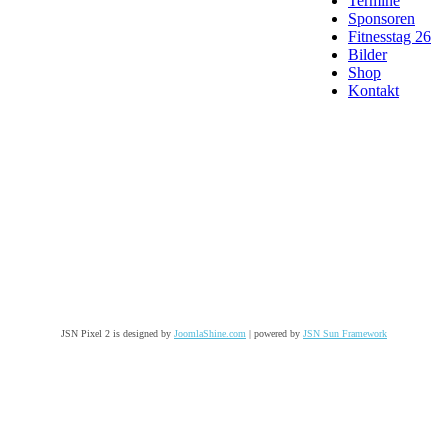
Termine
Sponsoren
Fitnesstag 26
Bilder
Shop
Kontakt
JSN Pixel 2 is designed by
JoomlaShine.com
| powered by
JSN Sun Framework