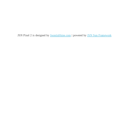
JSN Pixel 2 is designed by
JoomlaShine.com
| powered by
JSN Sun Framework