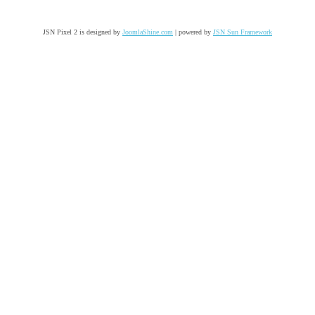
JSN Pixel 2 is designed by
JoomlaShine.com
| powered by
JSN Sun Framework