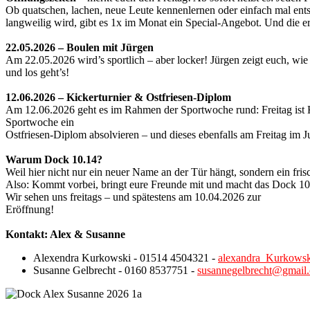
Ob quatschen, lachen, neue Leute kennenlernen oder einfach mal ents
langweilig wird, gibt es 1x im Monat ein Special-Angebot. Und die er
22.05.2026 – Boulen mit Jürgen
Am 22.05.2026 wird’s sportlich – aber locker! Jürgen zeigt euch, wie 
und los geht’s!
12.06.2026 – Kickerturnier & Ostfriesen-Diplom
Am 12.06.2026 geht es im Rahmen der Sportwoche rund: Freitag ist K
Sportwoche ein
Ostfriesen-Diplom absolvieren – und dieses ebenfalls am Freitag im Ju
Warum Dock 10.14?
Weil hier nicht nur ein neuer Name an der Tür hängt, sondern ein fri
Also: Kommt vorbei, bringt eure Freunde mit und macht das Dock 1
Wir sehen uns freitags – und spätestens am 10.04.2026 zur
Eröffnung!
Kontakt: Alex & Susanne
Alexendra Kurkowski - 01514 4504321 -
alexandra_Kurkows
Susanne Gelbrecht - 0160 8537751 -
susannegelbrecht@gmail