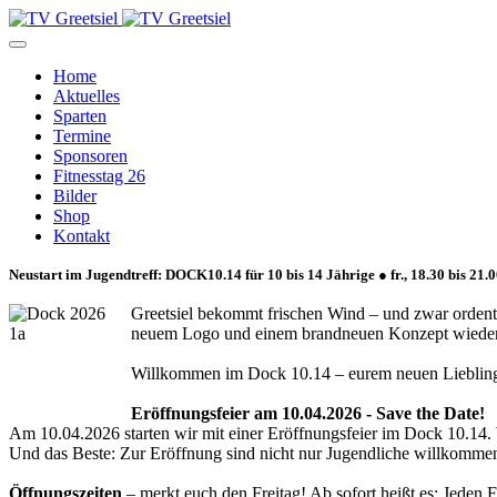
Home
Aktuelles
Sparten
Termine
Sponsoren
Fitnesstag 26
Bilder
Shop
Kontakt
Neustart im Jugendtreff: DOCK10.14 für 10 bis 14 Jährige ● fr., 18.30 bis 21.
Greetsiel bekommt frischen Wind – und zwar ordentl
neuem Logo und einem brandneuen Konzept wieder 
Willkommen im Dock 10.14 – eurem neuen Lieblings
Eröffnungsfeier am 10.04.2026 - Save the Date!
Am 10.04.2026 starten wir mit einer Eröffnungsfeier im Dock 10.14.
Und das Beste: Zur Eröffnung sind nicht nur Jugendliche willkommen.
Öffnungszeiten
– merkt euch den Freitag! Ab sofort heißt es: Jeden 