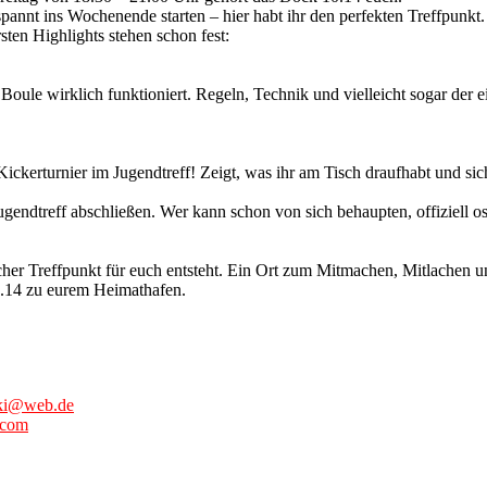
pannt ins Wochenende starten – hier habt ihr den perfekten Treffpunkt
sten Highlights stehen schon fest:
Boule wirklich funktioniert. Regeln, Technik und vielleicht sogar der 
ickerturnier im Jugendtreff! Zeigt, was ihr am Tisch draufhabt und s
gendtreff abschließen. Wer kann schon von sich behaupten, offiziell os
scher Treffpunkt für euch entsteht. Ein Ort zum Mitmachen, Mitlachen u
0.14 zu eurem Heimathafen.
ki@web.de
.com