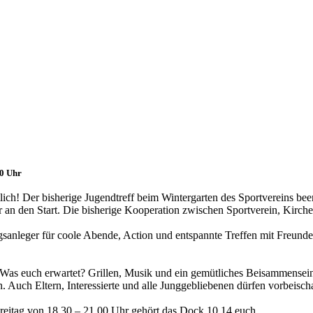
00 Uhr
ich! Der bisherige Jugendtreff beim Wintergarten des Sportvereins be
an den Start. Die bisherige Kooperation zwischen Sportverein, Kir
anleger für coole Abende, Action und entspannte Treffen mit Freunde
 Was euch erwartet? Grillen, Musik und ein gemütliches Beisammensein
 Auch Eltern, Interessierte und alle Junggebliebenen dürfen vorbeischa
Freitag von 18.30 – 21.00 Uhr gehört das Dock 10.14 euch.