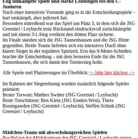
Eng umkämpfte Spiele und starke Leistungen bei den C-
Junioren
Nach einer intensiven Vorrunde ging es in die Entscheidungsspiele –
hart umkämpft, aber jederzeit fair.
Besonders mitreißend war das Spiel um Platz 3, in dem sich die JSG
Greetsiel / Leybucht trotz Rückstand eindrucksvoll zurückkämpfte
und mit einem 3:1‑Sieg verdient den dritten Platz sicherte.
Im Finale standen sich die JSG Tannenhausen und die JSG Hinte
gegenüber. Beide Teams lieferten sich ein intensives Duell ohne
klaren Sieger in der regulären Spielzeit. Erst das 9‑Meter‑Schießen
brachte die Entscheidung – mit dem besseren Ende für die JSG
Tannenhausen, die sich damit den Turniersieg holte.
Alle Spiele und Platzierungen im Überblick:
<- bitte hier klicken -->
Im Rahmen der Siegerehrung wurden zusätzlich folgende Spieler
prämiert:
Bester Torwart: Matthes Switter (JSG Greetsiel / Leybucht)
Beste Torschützen:
Ben Klein (JSG Emden‑West), Thees
Boomgaarden (JSG Greetsiel / Leybucht), Steffen Schink (JSG
Greetsiel / Leybucht)
Mädchen‑Teams mit
abwechslungsreichen
Spielen
Parallel trat das Mädchenteam der JSG Greetsiel / Leybucht gegen