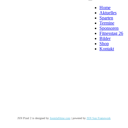
Home
Aktuelles
Sparten
Termine
Sponsoren
Fitnesstag 26
Bilder
Shop
Kontakt
JSN Pixel 2 is designed by
JoomlaShine.com
| powered by
JSN Sun Framework