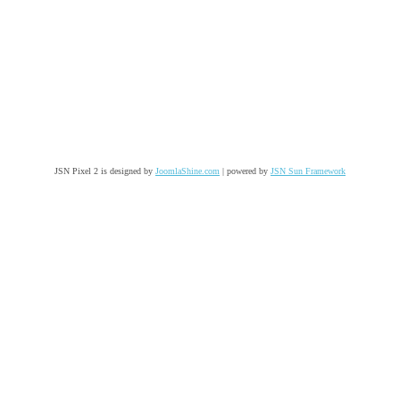
JSN Pixel 2 is designed by
JoomlaShine.com
| powered by
JSN Sun Framework