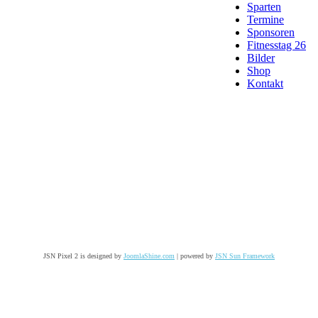
Sparten
Termine
Sponsoren
Fitnesstag 26
Bilder
Shop
Kontakt
JSN Pixel 2 is designed by
JoomlaShine.com
| powered by
JSN Sun Framework