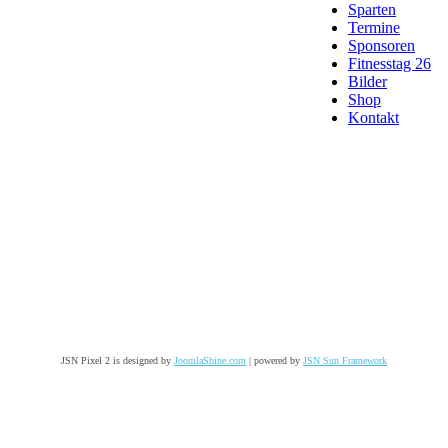
Sparten
Termine
Sponsoren
Fitnesstag 26
Bilder
Shop
Kontakt
JSN Pixel 2 is designed by
JoomlaShine.com
| powered by
JSN Sun Framework