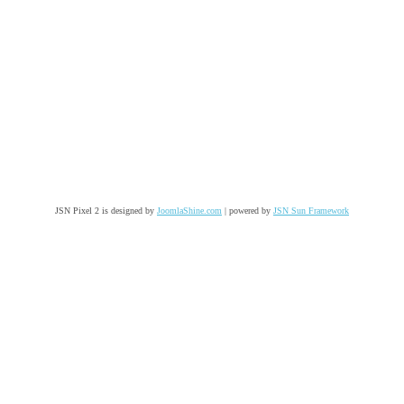
JSN Pixel 2 is designed by
JoomlaShine.com
| powered by
JSN Sun Framework