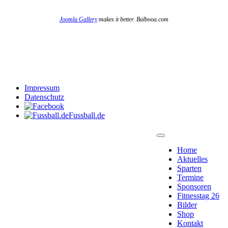
Joomla Gallery
makes it better. Balbooa.com
Impressum
Datenschutz
Fussball.de
Home
Aktuelles
Sparten
Termine
Sponsoren
Fitnesstag 26
Bilder
Shop
Kontakt