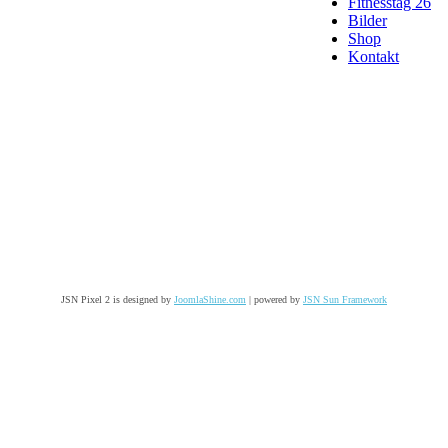
Fitnesstag 26
Bilder
Shop
Kontakt
JSN Pixel 2 is designed by
JoomlaShine.com
| powered by
JSN Sun Framework