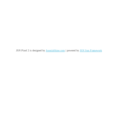
JSN Pixel 2 is designed by
JoomlaShine.com
| powered by
JSN Sun Framework