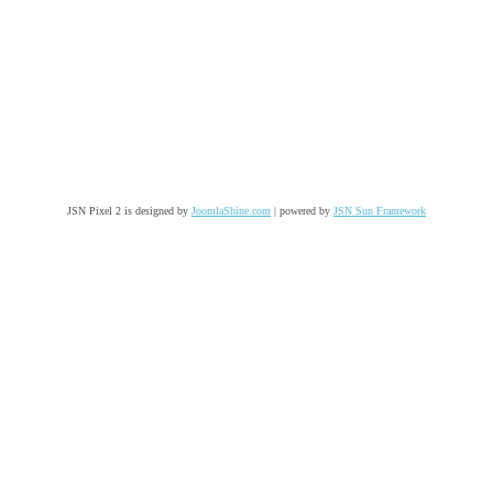
JSN Pixel 2 is designed by
JoomlaShine.com
| powered by
JSN Sun Framework