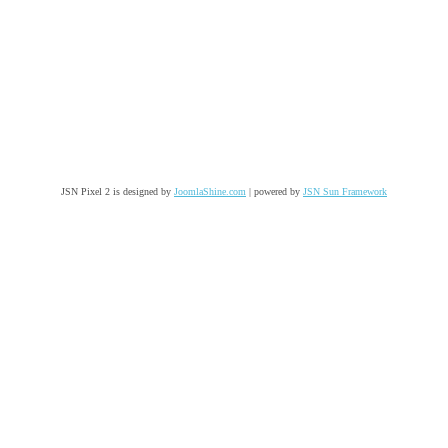
JSN Pixel 2 is designed by
JoomlaShine.com
| powered by
JSN Sun Framework