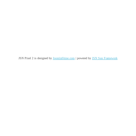
JSN Pixel 2 is designed by
JoomlaShine.com
| powered by
JSN Sun Framework